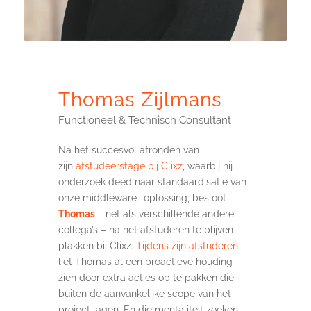
Thomas Zijlmans
Functioneel & Technisch Consultant
Na het succesvol afronden van
zijn
afstudeerstage bij Clixz
, waarbij hij
onderzoek deed naar standaardisatie van
onze middleware- oplossing, besloot
Thomas
– net als verschillende andere
collega’s – na het afstuderen te blijven
plakken bij Clixz.
Tijdens zijn afstuderen
liet Thomas al een proactieve houding
zien door extra acties op te pakken die
buiten de aanvankelijke scope van het
project lagen. En die mentaliteit zoeken